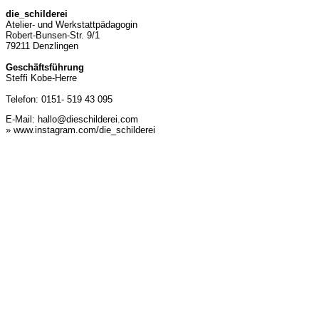
die_schilderei
Atelier- und Werkstattpädagogin
Robert-Bunsen-Str. 9/1
79211 Denzlingen
Geschäftsführung
Steffi Kobe-Herre
Telefon: 0151- 519 43 095
E-Mail:
hallo@dieschilderei.com
» www.instagram.com/die_schilderei