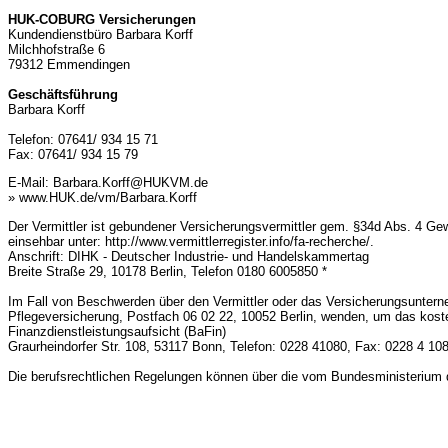
HUK-COBURG Versicherungen
Kundendienstbüro Barbara Korff
Milchhofstraße 6
79312 Emmendingen
Geschäftsführung
Barbara Korff
Telefon: 07641/ 934 15 71
Fax: 07641/ 934 15 79
E-Mail:
Barbara.Korff@HUKVM.de
» www.HUK.de/vm/Barbara.Korff
Der Vermittler ist gebundener Versicherungsvermittler gem. §34d Abs. 4 Ge
einsehbar unter: http://www.vermittlerregister.info/fa-recherche/.
Anschrift: DIHK - Deutscher Industrie- und Handelskammertag
Breite Straße 29, 10178 Berlin, Telefon 0180 6005850 *
Im Fall von Beschwerden über den Vermittler oder das Versicherungsunte
Pflegeversicherung, Postfach 06 02 22, 10052 Berlin, wenden, um das koste
Finanzdienstleistungsaufsicht (BaFin)
Graurheindorfer Str. 108, 53117 Bonn, Telefon: 0228 41080, Fax: 0228 4 10
Die berufsrechtlichen Regelungen können über die vom Bundesministerium d