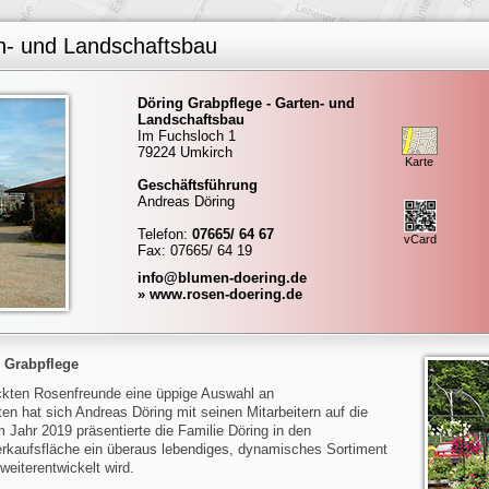
n- und Landschaftsbau
Döring Grabpflege - Garten- und
Landschaftsbau
Im Fuchsloch 1
79224 Umkirch
Karte
Geschäftsführung
Andreas Döring
Telefon:
07665/ 64 67
vCard
Fax: 07665/ 64 19
info@blumen-doering.de
» www.rosen-doering.de
 Grabpflege
eckten Rosenfreunde eine üppige Auswahl an
en hat sich Andreas Döring mit seinen Mitarbeitern auf die
 Jahr 2019 präsentierte die Familie Döring in den
rkaufsfläche ein überaus lebendiges, dynamisches Sortiment
weiterentwickelt wird.