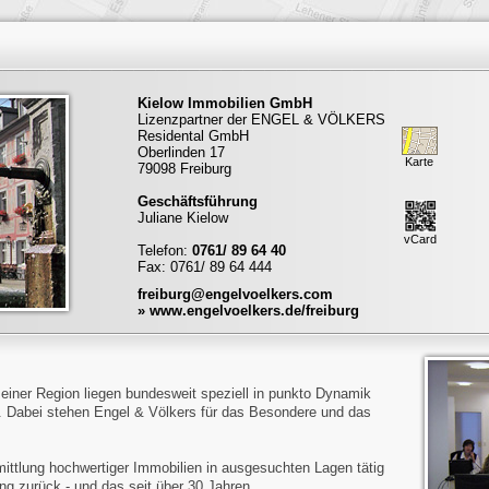
Kielow Immobilien GmbH
Lizenzpartner der ENGEL & VÖLKERS
Residental GmbH
Oberlinden 17
Karte
79098 Freiburg
Geschäftsführung
Juliane Kielow
vCard
Telefon:
0761/ 89 64 40
Fax: 0761/ 89 64 444
freiburg@engelvoelkers.com
» www.engelvoelkers.de/freiburg
einer Region liegen bundesweit speziell in punkto Dynamik
. Dabei stehen Engel & Völkers für das Besondere und das
ittlung hochwertiger Immobilien in ausgesuchten Lagen tätig
ung zurück - und das seit über 30 Jahren.