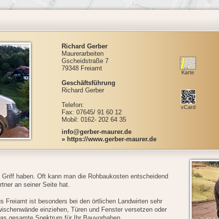
Richard Gerber
Maurerarbeiten
Gscheidstraße 7
79348 Freiamt
Karte
Geschäftsführung
Richard Gerber
Telefon:
vCard
Fax: 07645/ 91 60 12
Mobil: 0162- 202 64 35
info@gerber-maurer.de
» https://www.gerber-maurer.de
m Griff haben. Oft kann man die Rohbaukosten entscheidend
tner an seiner Seite hat.
 Freiamt ist besonders bei den örtlichen Landwirten sehr
wischenwände einziehen, Türen und Fenster versetzen oder
 das gesamte Spektrum für Ihr Bauvorhaben.