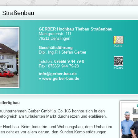
 Straßenbau
GERBER Hochbau Tiefbau Straßenbau
Markgrafenstr. 111
79211 Denzlingen
Karte
Geschäftsführung
Dipl. Ing.FH Stefan Gerber
Telefon:
07666/ 9 44 79-0
Fax: 07666/ 944 79-20
vCard
info@gerber-bau.de
» www.gerber-bau.de
elfertigbau
 Bauunternehmen Gerber GmbH & Co. KG konnte sich in den
folgreich am turbulenten Markt durchsetzen und etablieren.
er Hochbau. Beim Industrie- und Wohnungsbau, dem Umbau im
en geht es vor allem darum, den Kunden Komplettlösungen