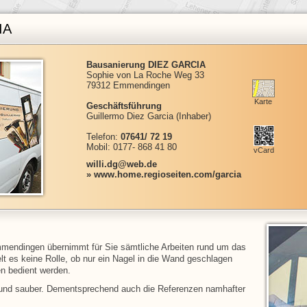
IA
Bausanierung DIEZ GARCIA
Sophie von La Roche Weg 33
79312 Emmendingen
Karte
Geschäftsführung
Guillermo Diez Garcia (Inhaber)
Telefon:
07641/ 72 19
Mobil: 0177- 868 41 80
vCard
willi.dg@web.de
» www.home.regioseiten.com/garcia
mendingen übernimmt für Sie sämtliche Arbeiten rund um das
t es keine Rolle, ob nur ein Nagel in die Wand geschlagen
n bedient werden.
t und sauber. Dementsprechend auch die Referenzen namhafter